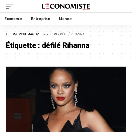
Economie
Entreprise
Monde
LECONOMISTE MAGHREBIN
>
BLOG
>
DÉFILÉ RIHANNA
Étiquette :
défilé Rihanna