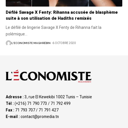
Défilé Savage X Fenty: Rihanna accusée de blasphème
suite à son utilisation de Hadiths remixés
Le défilé de lingerie Savage X Fenty de Rihanna fait la
polémique
…
L'ECONOMISTE MAGHRÉBIN
6 OCTOBRE 2020
Adresse :
3, rue El Kewekibi 1002 Tunis – Tunisie
Tél :
(+216) 71 790 773 / 71 792 499
Fax :
71 793 707 / 71 791 427
E-mail :
contact@promedia.tn