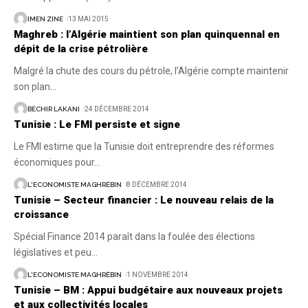
IMEN ZINE
13 MAI 2015
Maghreb : l’Algérie maintient son plan quinquennal en
dépit de la crise pétrolière
Malgré la chute des cours du pétrole, l’Algérie compte maintenir
son plan
…
BÉCHIR LAKANI
24 DÉCEMBRE 2014
Tunisie : Le FMI persiste et signe
Le FMI estime que la Tunisie doit entreprendre des réformes
économiques pour
…
L'ECONOMISTE MAGHRÉBIN
8 DÉCEMBRE 2014
Tunisie – Secteur financier : Le nouveau relais de la
croissance
Spécial Finance 2014 paraît dans la foulée des élections
législatives et peu
…
L'ECONOMISTE MAGHRÉBIN
1 NOVEMBRE 2014
Tunisie – BM : Appui budgétaire aux nouveaux projets
et aux collectivités locales