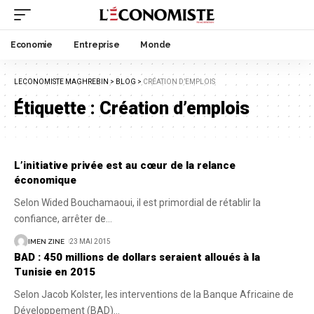
Economie
Entreprise
Monde
LECONOMISTE MAGHREBIN
>
BLOG
>
CRÉATION D’EMPLOIS
Étiquette :
Création d’emplois
L’initiative privée est au cœur de la relance
économique
Selon Wided Bouchamaoui, il est primordial de rétablir la
confiance, arrêter de
…
IMEN ZINE
23 MAI 2015
BAD : 450 millions de dollars seraient alloués à la
Tunisie en 2015
Selon Jacob Kolster, les interventions de la Banque Africaine de
Développement (BAD)
…