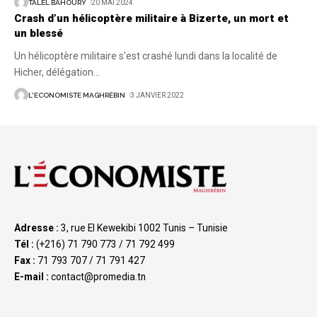
TALEL BAHOURY
20 MAI 2024
Crash d’un hélicoptère militaire à Bizerte, un mort et
un blessé
Un hélicoptère militaire s'est crashé lundi dans la localité de
Hicher, délégation
…
L'ECONOMISTE MAGHRÉBIN
3 JANVIER 2022
Adresse :
3, rue El Kewekibi 1002 Tunis – Tunisie
Tél :
(+216) 71 790 773 / 71 792 499
Fax :
71 793 707 / 71 791 427
E-mail :
contact@promedia.tn