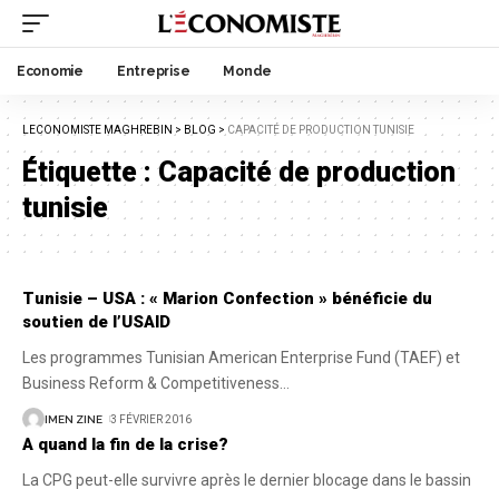
Economie
Entreprise
Monde
LECONOMISTE MAGHREBIN
>
BLOG
>
CAPACITÉ DE PRODUCTION TUNISIE
Étiquette :
Capacité de production
tunisie
Tunisie – USA : « Marion Confection » bénéficie du
soutien de l’USAID
Les programmes Tunisian American Enterprise Fund (TAEF) et
Business Reform & Competitiveness
…
IMEN ZINE
3 FÉVRIER 2016
A quand la fin de la crise?
La CPG peut-elle survivre après le dernier blocage dans le bassin