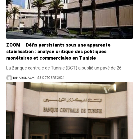
ZOOM – Défis persistants sous une apparente
stabilisation : analyse critique des politiques
monétaires et commerciales en Tunisie
La Banque centrale de Tunisie (BCT) a publié un pavé de 26
…
TAHAR EL ALMI
23 OCTOBRE 2024