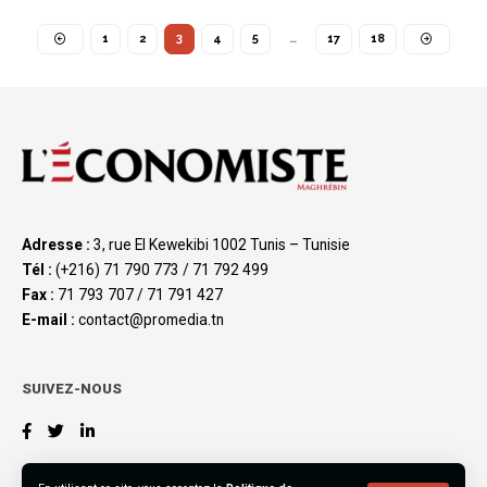
1
2
3
4
5
…
17
18
Adresse :
3, rue El Kewekibi 1002 Tunis – Tunisie
Tél :
(+216) 71 790 773 / 71 792 499
Fax :
71 793 707 / 71 791 427
E-mail :
contact@promedia.tn
SUIVEZ-NOUS