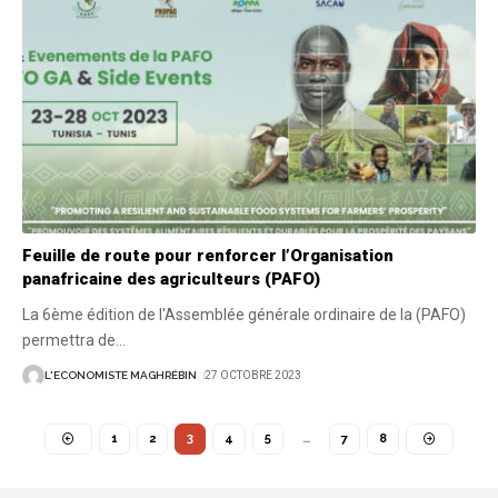
Feuille de route pour renforcer l’Organisation
panafricaine des agriculteurs (PAFO)
La 6ème édition de l'Assemblée générale ordinaire de la (PAFO)
permettra de
…
L'ECONOMISTE MAGHRÉBIN
27 OCTOBRE 2023
1
2
3
4
5
…
7
8