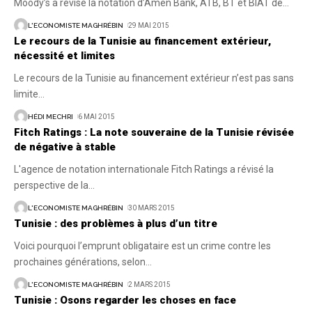
Moody’s a révisé la notation d’Amen Bank, ATB, BT et BIAT de
…
L'ECONOMISTE MAGHRÉBIN
29 MAI 2015
Le recours de la Tunisie au financement extérieur,
nécessité et limites
Le recours de la Tunisie au financement extérieur n’est pas sans
limite
…
HÉDI MECHRI
6 MAI 2015
Fitch Ratings : La note souveraine de la Tunisie révisée
de négative à stable
L'agence de notation internationale Fitch Ratings a révisé la
perspective de la
…
L'ECONOMISTE MAGHRÉBIN
30 MARS 2015
Tunisie : des problèmes à plus d’un titre
Voici pourquoi l’emprunt obligataire est un crime contre les
prochaines générations, selon
…
L'ECONOMISTE MAGHRÉBIN
2 MARS 2015
Tunisie : Osons regarder les choses en face