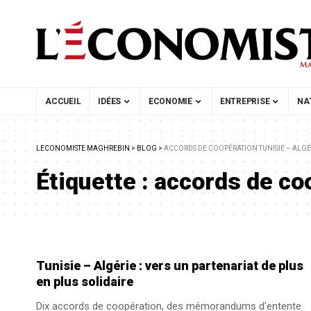
ACCUEIL
IDÉES
ECONOMIE
ENTREPRISE
NA
LECONOMISTE MAGHREBIN
>
BLOG
>
ACCORDS DE COOPÉRATION TUNISIE – ALGÉ
Étiquette :
accords de coo
Tunisie – Algérie : vers un partenariat de plus
en plus solidaire
Dix accords de coopération, des mémorandums d'entente