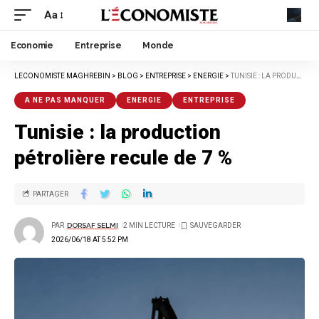
Aa
Economie
Entreprise
Monde
LECONOMISTE MAGHREBIN
>
BLOG
>
ENTREPRISE
>
ENERGIE
>
TUNISIE : LA PRODUCTION PÉTROLIÈRE RECULE DE 7 %
A NE PAS MANQUER
ENERGIE
ENTREPRISE
Tunisie : la production
pétrolière recule de 7 %
PARTAGER
PAR
DORSAF SELMI
2 MIN LECTURE
2026/06/18 AT 5:52 PM