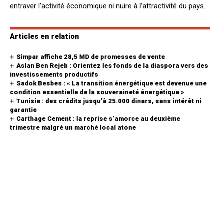
entraver l’activité économique ni nuire à l’attractivité du pays.
Articles en relation
Simpar affiche 28,5 MD de promesses de vente
Aslan Ben Rejeb : Orientez les fonds de la diaspora vers des
investissements productifs
Sadok Besbes : « La transition énergétique est devenue une
condition essentielle de la souveraineté énergétique »
Tunisie : des crédits jusqu’à 25.000 dinars, sans intérêt ni
garantie
Carthage Cement : la reprise s’amorce au deuxième
trimestre malgré un marché local atone