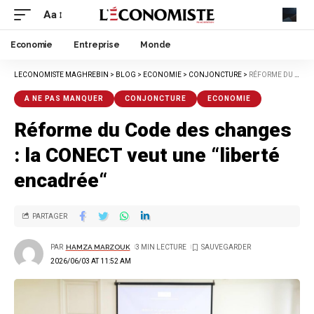
Aa
Economie
Entreprise
Monde
LECONOMISTE MAGHREBIN
>
BLOG
>
ECONOMIE
>
CONJONCTURE
>
RÉFORME DU CODE DES CHANGES : LA CONECT VEUT UNE “LIBERTÉ ENCADRÉE“
A NE PAS MANQUER
CONJONCTURE
ECONOMIE
Réforme du Code des changes
: la CONECT veut une “liberté
encadrée“
PARTAGER
PAR
HAMZA MARZOUK
3 MIN LECTURE
2026/06/03 AT 11:52 AM