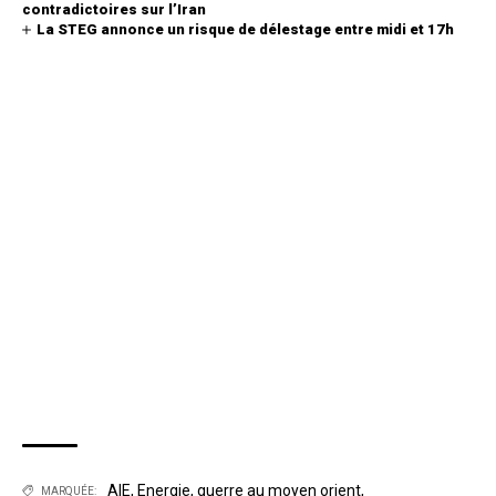
contradictoires sur l’Iran
La STEG annonce un risque de délestage entre midi et 17h
AIE
,
Energie
,
guerre au moyen orient
,
MARQUÉE: