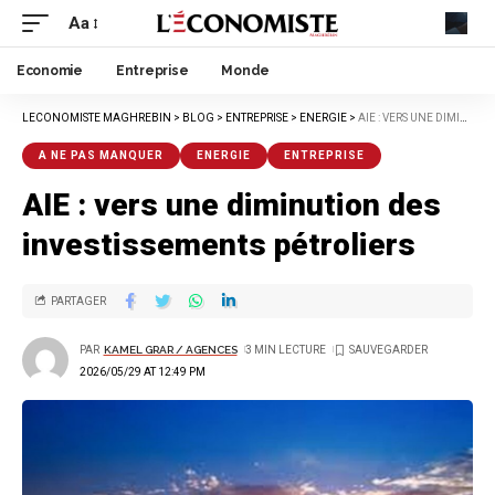
Aa
Economie
Entreprise
Monde
LECONOMISTE MAGHREBIN
>
BLOG
>
ENTREPRISE
>
ENERGIE
>
AIE : VERS UNE DIMINUTION DES INVESTISSEMENTS PÉTROLIERS
A NE PAS MANQUER
ENERGIE
ENTREPRISE
AIE : vers une diminution des
investissements pétroliers
PARTAGER
PAR
KAMEL GRAR / AGENCES
3 MIN LECTURE
2026/05/29 AT 12:49 PM