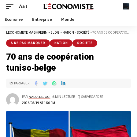
Aa
Economie
Entreprise
Monde
LECONOMISTE MAGHREBIN
>
BLOG
>
NATION
>
SOCIÉTÉ
>
70 ANS DE COOPÉRATION TUNISO‑BELGE
A NE PAS MANQUER
NATION
SOCIÉTÉ
70 ans de coopération
tuniso‑belge
PARTAGER
PAR
NADIA DEJOUI
6 MIN LECTURE
2026/05/19 AT 1:56 PM