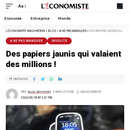
Aa
Economie
Entreprise
Monde
LECONOMISTE MAGHREBIN
>
BLOG
>
A NE PAS MANQUER
>
DES PAPIERS JAUNIS QUI VALAIENT DES MILLIONS !
A NE PAS MANQUER
INSOLITE
Des papiers jaunis qui valaient
des millions !
PARTAGER
PAR
TALEL BAHOURY
4 MIN LECTURE
2026/05/18 AT 3:01 PM