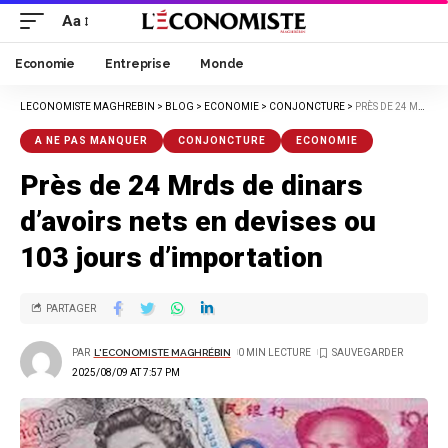
Aa
Economie
Entreprise
Monde
LECONOMISTE MAGHREBIN
>
BLOG
>
ECONOMIE
>
CONJONCTURE
>
PRÈS DE 24 MRDS DE DINARS D’AVOIRS NETS EN DEVISES OU 103 JOURS D’IMPORTATION
A NE PAS MANQUER
CONJONCTURE
ECONOMIE
Près de 24 Mrds de dinars
d’avoirs nets en devises ou
103 jours d’importation
PARTAGER
PAR
L'ECONOMISTE MAGHRÉBIN
0 MIN LECTURE
2025/08/09 AT 7:57 PM