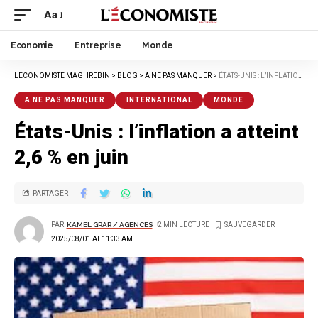
Aa
Economie
Entreprise
Monde
LECONOMISTE MAGHREBIN
>
BLOG
>
A NE PAS MANQUER
>
ÉTATS-UNIS : L’INFLATION A ATTEINT 2,6 % EN JUIN
A NE PAS MANQUER
INTERNATIONAL
MONDE
États-Unis : l’inflation a atteint
2,6 % en juin
PARTAGER
PAR
KAMEL GRAR / AGENCES
2 MIN LECTURE
2025/08/01 AT 11:33 AM