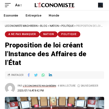
Aa
Economie
Entreprise
Monde
LECONOMISTE MAGHREBIN
>
BLOG
>
NATION
>
POLITIQUE
>
PROPOSITION DE LOI CRÉANT L’INSTANCE DES AFFAIRES DE L’ÉTAT
A NE PAS MANQUER
NATION
POLITIQUE
Proposition de loi créant
l’Instance des Affaires de
l’État
PARTAGER
PAR
L'ECONOMISTE MAGHRÉBIN
4 MIN LECTURE
2025/07/16 AT 8:42 PM