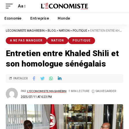
Aa
Economie
Entreprise
Monde
LECONOMISTE MAGHREBIN
>
BLOG
>
NATION
>
POLITIQUE
>
ENTRETIEN ENTRE KHALED SHILI ET SON HOMOLOGUE SÉNÉGALAIS
A NE PAS MANQUER
NATION
POLITIQUE
Entretien entre Khaled Shili et
son homologue sénégalais
PARTAGER
PAR
L'ECONOMISTE MAGHRÉBIN
1 MIN LECTURE
2025/07/11 AT 6:23 PM