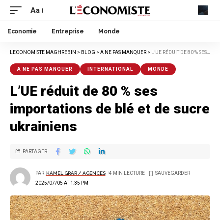
Aa
Economie
Entreprise
Monde
LECONOMISTE MAGHREBIN
>
BLOG
>
A NE PAS MANQUER
>
L’UE RÉDUIT DE 80 % SES IMPORTATIONS DE BLÉ ET DE SUCRE UKRAINIENS
A NE PAS MANQUER
INTERNATIONAL
MONDE
L’UE réduit de 80 % ses
importations de blé et de sucre
ukrainiens
PARTAGER
PAR
KAMEL GRAR / AGENCES
4 MIN LECTURE
2025/07/05 AT 1:35 PM