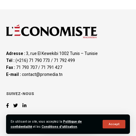
Adresse :
3, rue El Kewekibi 1002 Tunis – Tunisie
Tél :
(+216) 71 790 773 / 71 792 499
Fax :
71 793 707 / 71 791 427
E-mail :
contact@promedia.tn
SUIVEZ-NOUS
En utilisant ce site, vous acceptez la
Politique de
Accept
confidentialité
et les
Conditions d'utilisation
.
©2023 L’Économiste Maghrébin, All Rights Reserved