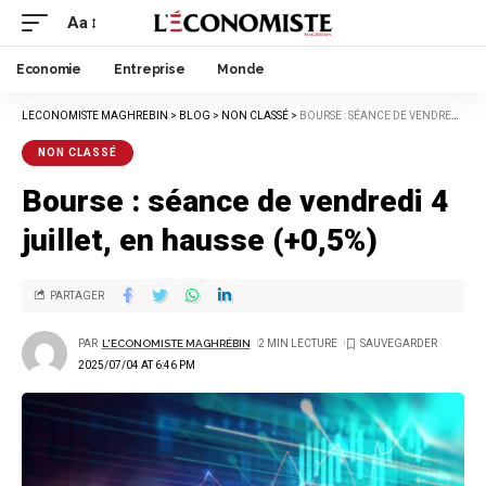
Aa
Economie
Entreprise
Monde
LECONOMISTE MAGHREBIN
>
BLOG
>
NON CLASSÉ
>
BOURSE : SÉANCE DE VENDREDI 4 JUILLET, EN HAUSSE (+0,5%)
NON CLASSÉ
Bourse : séance de vendredi 4
juillet, en hausse (+0,5%)
PARTAGER
PAR
L'ECONOMISTE MAGHRÉBIN
2 MIN LECTURE
2025/07/04 AT 6:46 PM