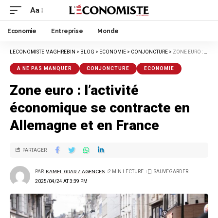
Aa
Economie
Entreprise
Monde
LECONOMISTE MAGHREBIN
>
BLOG
>
ECONOMIE
>
CONJONCTURE
>
ZONE EURO : L’ACTIVITÉ ÉCONOMIQUE SE CONTRACTE EN ALLEMAGNE ET EN FRANCE
A NE PAS MANQUER
CONJONCTURE
ECONOMIE
Zone euro : l’activité
économique se contracte en
Allemagne et en France
PARTAGER
PAR
KAMEL GRAR / AGENCES
2 MIN LECTURE
2025/04/24 AT 3:39 PM