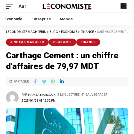
Aa
Economie
Entreprise
Monde
LECONOMISTE MAGHREBIN
>
BLOG
>
ECONOMIE
>
FINANCE
>
CARTHAGE CEMENT : UN CHIFFRE D’AFFAIRES DE 79,97 MDT
A NE PAS MANQUER
ECONOMIE
FINANCE
Carthage Cement : un chiffre
d’affaires de 79,97 MDT
PARTAGER
PAR
HAMZA MARZOUK
3 MIN LECTURE
2025/04/23 AT 12:32 PM