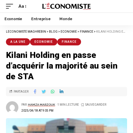
Aa
Economie
Entreprise
Monde
LECONOMISTE MAGHREBIN
>
BLOG
>
ECONOMIE
>
FINANCE
>
KILANI HOLDING EN PASSE D’ACQUÉRIR LA MAJORITÉ AU SEIN DE STA
A LA UNE
ECONOMIE
FINANCE
Kilani Holding en passe
d’acquérir la majorité au sein
de STA
PARTAGER
PAR
HAMZA MARZOUK
1 MIN LECTURE
2025/04/18 AT 9:05 PM