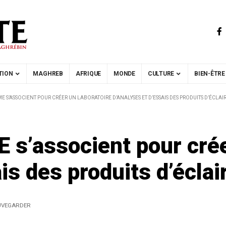
TION
MAGHREB
AFRIQUE
MONDE
CULTURE
BIEN-ÊTRE
ME S’ASSOCIENT POUR CRÉER UN LABORATOIRE D’ANALYSES ET D’ESSAIS DES PRODUITS D’ÉCLA
 s’associent pour crée
is des produits d’écla