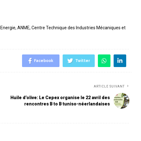
’Energie
,
ANME
,
Centre Technique des Industries Mécaniques et
Facebook
Twitter
ARTICLE SUIVANT
Huile d’olive: Le Cepex organise le 22 avril des
rencontres B to B tuniso-néerlandaises