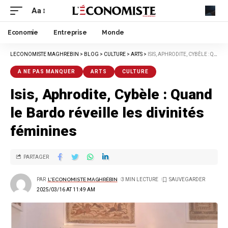
Aa
Economie
Entreprise
Monde
LECONOMISTE MAGHREBIN
>
BLOG
>
CULTURE
>
ARTS
>
ISIS, APHRODITE, CYBÈLE : QUAND LE BARDO RÉVEILLE LES DIVINITÉS FÉMININES
A NE PAS MANQUER
ARTS
CULTURE
Isis, Aphrodite, Cybèle : Quand
le Bardo réveille les divinités
féminines
PARTAGER
PAR
L'ECONOMISTE MAGHRÉBIN
3 MIN LECTURE
2025/03/16 AT 11:49 AM