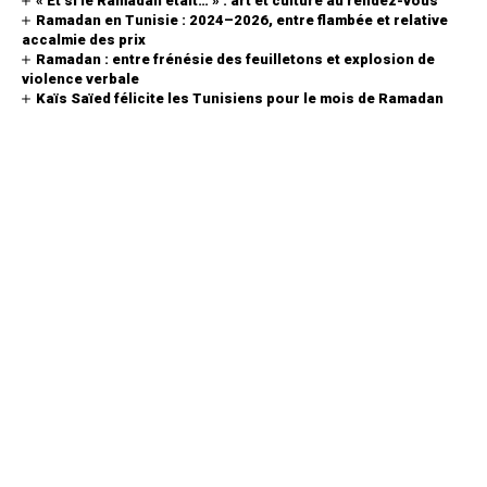
« Et si le Ramadan était… » : art et culture au rendez-vous
Ramadan en Tunisie : 2024–2026, entre flambée et relative
accalmie des prix
Ramadan : entre frénésie des feuilletons et explosion de
violence verbale
Kaïs Saïed félicite les Tunisiens pour le mois de Ramadan