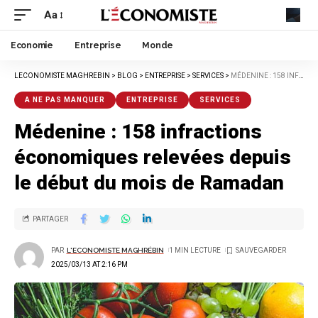
Aa
Economie
Entreprise
Monde
LECONOMISTE MAGHREBIN
>
BLOG
>
ENTREPRISE
>
SERVICES
>
MÉDENINE : 158 INFRACTIONS ÉCONOMIQUES RELEVÉES DEPUIS LE DÉBUT DU MOIS DE RAMADAN
A NE PAS MANQUER
ENTREPRISE
SERVICES
Médenine : 158 infractions
économiques relevées depuis
le début du mois de Ramadan
PARTAGER
PAR
L'ECONOMISTE MAGHRÉBIN
1 MIN LECTURE
2025/03/13 AT 2:16 PM