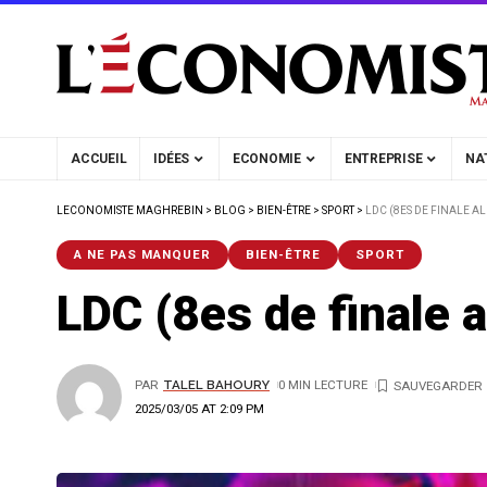
ACCUEIL
IDÉES
ECONOMIE
ENTREPRISE
NA
LECONOMISTE MAGHREBIN
>
BLOG
>
BIEN-ÊTRE
>
SPORT
>
LDC (8ES DE FINALE AL
A NE PAS MANQUER
BIEN-ÊTRE
SPORT
LDC (8es de finale a
PAR
TALEL BAHOURY
0 MIN LECTURE
2025/03/05 AT 2:09 PM