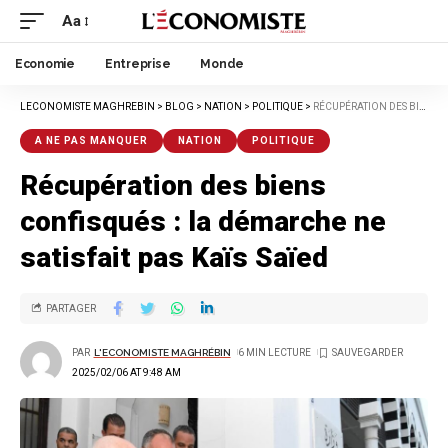
Aa
Economie
Entreprise
Monde
LECONOMISTE MAGHREBIN
>
BLOG
>
NATION
>
POLITIQUE
>
RÉCUPÉRATION DES BIENS CONFISQUÉS : LA DÉMARCHE NE SATISFAIT PAS KAÏS SAÏED
A NE PAS MANQUER
NATION
POLITIQUE
Récupération des biens
confisqués : la démarche ne
satisfait pas Kaïs Saïed
PARTAGER
PAR
L'ECONOMISTE MAGHRÉBIN
6 MIN LECTURE
2025/02/06 AT 9:48 AM