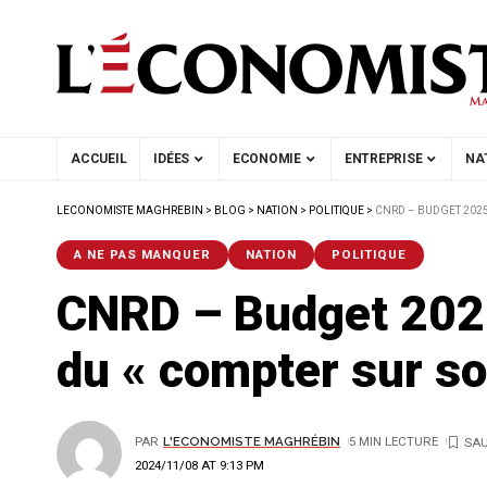
ACCUEIL
IDÉES
ECONOMIE
ENTREPRISE
NA
LECONOMISTE MAGHREBIN
>
BLOG
>
NATION
>
POLITIQUE
>
CNRD – BUDGET 2025:
A NE PAS MANQUER
NATION
POLITIQUE
CNRD – Budget 2025:
du « compter sur so
PAR
L'ECONOMISTE MAGHRÉBIN
5 MIN LECTURE
2024/11/08 AT 9:13 PM