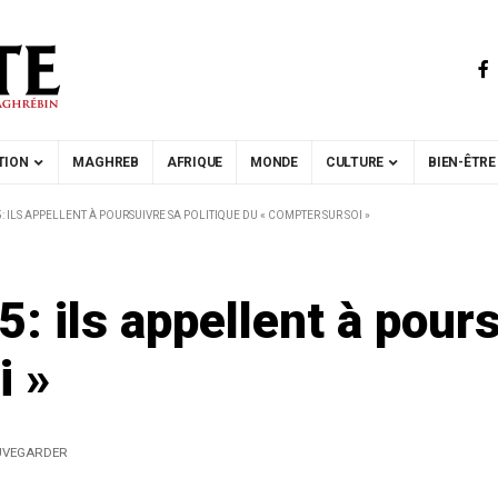
TION
MAGHREB
AFRIQUE
MONDE
CULTURE
BIEN-ÊTRE
 ILS APPELLENT À POURSUIVRE SA POLITIQUE DU « COMPTER SUR SOI »
 ils appellent à pours
i »