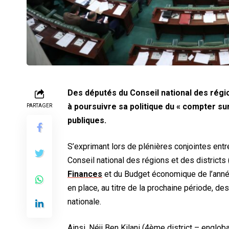
Des députés du Conseil national des régi
à poursuivre sa politique du « compter sur 
PARTAGER
publiques.
S’exprimant lors de plénières conjointes ent
Conseil national des régions et des district
Finances
et du Budget économique de l’année
en place, au titre de la prochaine période, d
nationale.
Ainsi, Néji Ben Kilani (4ème district – englo