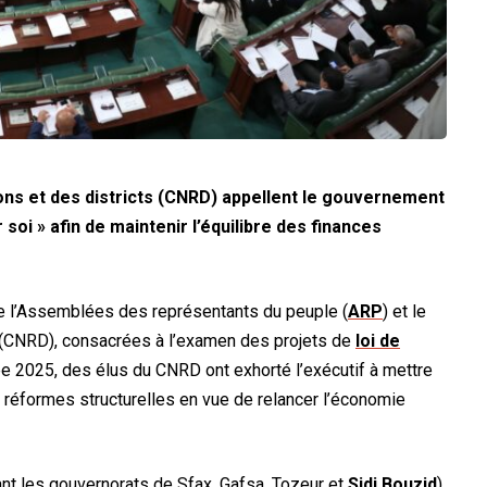
ons et des districts (CNRD) appellent le gouvernement
soi » afin de maintenir l’équilibre des finances
re l’Assemblées des représentants du peuple (
ARP
) et le
s (CNRD), consacrées à l’examen des projets de
loi de
 2025, des élus du CNRD ont exhorté l’exécutif à mettre
es réformes structurelles en vue de relancer l’économie
bant les gouvernorats de Sfax, Gafsa, Tozeur et
Sidi Bouzid
)