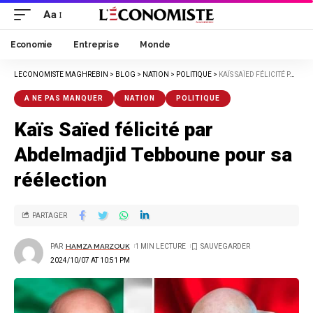
Aa
Economie
Entreprise
Monde
LECONOMISTE MAGHREBIN
>
BLOG
>
NATION
>
POLITIQUE
>
KAÏS SAÏED FÉLICITÉ PAR ABDELMADJID TEBBOUNE POUR SA RÉÉLECTION
A NE PAS MANQUER
NATION
POLITIQUE
Kaïs Saïed félicité par
Abdelmadjid Tebboune pour sa
réélection
PARTAGER
PAR
HAMZA MARZOUK
1 MIN LECTURE
2024/10/07 AT 10:51 PM