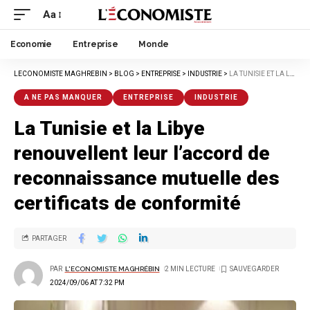
Aa
Economie
Entreprise
Monde
LECONOMISTE MAGHREBIN
>
BLOG
>
ENTREPRISE
>
INDUSTRIE
>
LA TUNISIE ET LA LIBYE RENOUVELLENT LEUR L’ACCORD DE RECONNAISSANCE MUTUELLE DES CERTIFICATS DE CONFORMITÉ
A NE PAS MANQUER
ENTREPRISE
INDUSTRIE
La Tunisie et la Libye
renouvellent leur l’accord de
reconnaissance mutuelle des
certificats de conformité
PARTAGER
PAR
L'ECONOMISTE MAGHRÉBIN
2 MIN LECTURE
2024/09/06 AT 7:32 PM