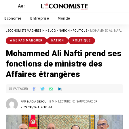
Aa
Economie
Entreprise
Monde
LECONOMISTE MAGHREBIN
>
BLOG
>
NATION
>
POLITIQUE
>
MOHAMMED ALI NAFTI PREND SES FONCTIONS DE MINISTRE DES AFFAIRES ÉTRANGÈRES
A NE PAS MANQUER
NATION
POLITIQUE
Mohammed Ali Nafti prend ses
fonctions de ministre des
Affaires étrangères
PARTAGER
PAR
NADIA DEJOUI
2 MIN LECTURE
2024/08/26 AT 6:10 PM