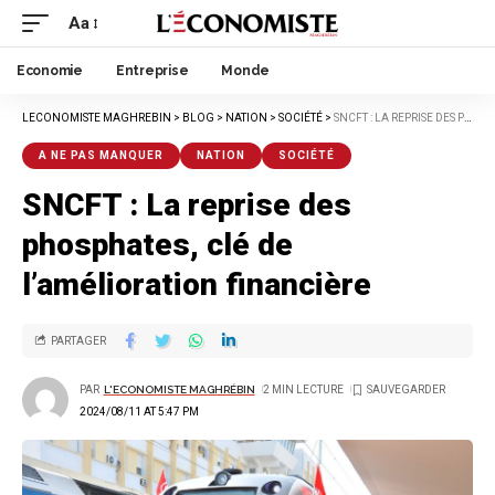
Aa
Economie
Entreprise
Monde
LECONOMISTE MAGHREBIN
>
BLOG
>
NATION
>
SOCIÉTÉ
>
SNCFT : LA REPRISE DES PHOSPHATES, CLÉ DE L’AMÉLIORATION FINANCIÈRE
A NE PAS MANQUER
NATION
SOCIÉTÉ
SNCFT : La reprise des
phosphates, clé de
l’amélioration financière
PARTAGER
PAR
L'ECONOMISTE MAGHRÉBIN
2 MIN LECTURE
2024/08/11 AT 5:47 PM