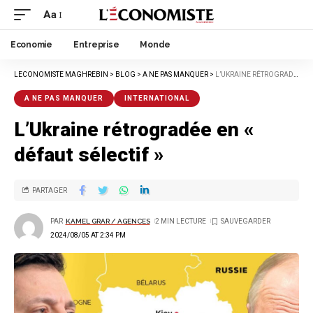
Aa
Economie
Entreprise
Monde
LECONOMISTE MAGHREBIN
>
BLOG
>
A NE PAS MANQUER
>
L’UKRAINE RÉTROGRADÉE EN « DÉFAUT SÉLECTIF »
A NE PAS MANQUER
INTERNATIONAL
L’Ukraine rétrogradée en «
défaut sélectif »
PARTAGER
PAR
KAMEL GRAR / AGENCES
2 MIN LECTURE
2024/08/05 AT 2:34 PM