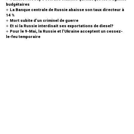
budgétaires
La Banque centrale de Russie abaisse son taux directeur à
14 %
Mort subite d’un criminel de guerre
Et si la Russie interdisait ses exportations de diesel?
Pour le 9-Mai, la Russie et l’Ukraine acceptent un cessez-
le-feu temporaire