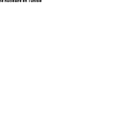
ne nucléaire en Tunisie