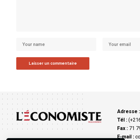
Adresse 
Tél :
(+216
Fax :
71 79
E-mail :
co