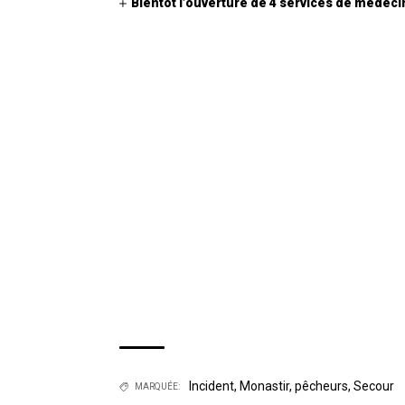
Bientôt l’ouverture de 4 services de médeci
Incident
,
Monastir
,
pêcheurs
,
Secour
MARQUÉE: