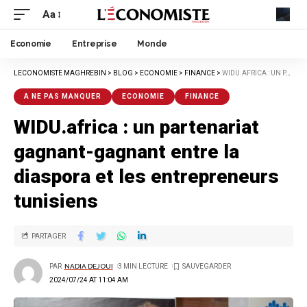
Aa
Economie
Entreprise
Monde
LECONOMISTE MAGHREBIN
>
BLOG
>
ECONOMIE
>
FINANCE
>
WIDU.AFRICA : UN PARTENARIAT GAGNANT-GAGNANT ENTRE LA DIASPORA ET LES ENTREPRENEURS TUNISIENS
A NE PAS MANQUER
ECONOMIE
FINANCE
WIDU.africa : un partenariat
gagnant-gagnant entre la
diaspora et les entrepreneurs
tunisiens
PARTAGER
PAR
NADIA DEJOUI
3 MIN LECTURE
2024/07/24 AT 11:04 AM