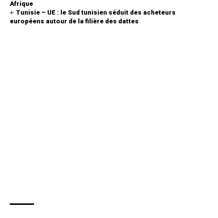
Afrique
Tunisie – UE : le Sud tunisien séduit des acheteurs
européens autour de la filière des dattes