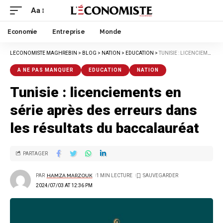
Aa
Economie
Entreprise
Monde
LECONOMISTE MAGHREBIN
>
BLOG
>
NATION
>
EDUCATION
>
TUNISIE : LICENCIEMENTS EN SÉRIE APRÈS DES ERREURS DANS LES RÉSULTATS DU BACCALAURÉAT
A NE PAS MANQUER
EDUCATION
NATION
Tunisie : licenciements en
série après des erreurs dans
les résultats du baccalauréat
PARTAGER
PAR
HAMZA MARZOUK
1 MIN LECTURE
2024/07/03 AT 12:36 PM