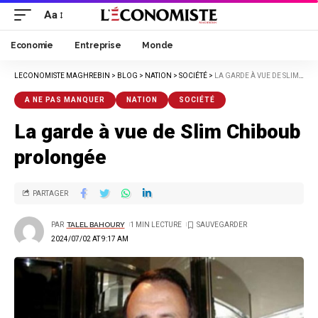
Aa
Economie
Entreprise
Monde
LECONOMISTE MAGHREBIN
>
BLOG
>
NATION
>
SOCIÉTÉ
>
LA GARDE À VUE DE SLIM CHIBOUB PROLONGÉE
A NE PAS MANQUER
NATION
SOCIÉTÉ
La garde à vue de Slim Chiboub
prolongée
PARTAGER
PAR
TALEL BAHOURY
1 MIN LECTURE
2024/07/02 AT 9:17 AM