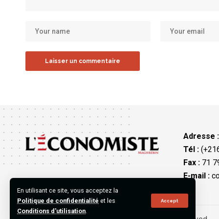
Adresse 
Tél :
(+216
Fax :
71 79
E-mail :
co
En utilisant ce site, vous acceptez la
Politique de confidentialité
et les
Accept
Conditions d'utilisation
.