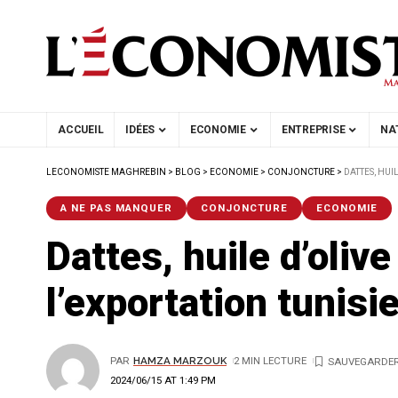
ACCUEIL
IDÉES
ECONOMIE
ENTREPRISE
NA
LECONOMISTE MAGHREBIN
>
BLOG
>
ECONOMIE
>
CONJONCTURE
>
DATTES, HUI
A NE PAS MANQUER
CONJONCTURE
ECONOMIE
Dattes, huile d’oli
l’exportation tunisi
PAR
HAMZA MARZOUK
2 MIN LECTURE
2024/06/15 AT 1:49 PM