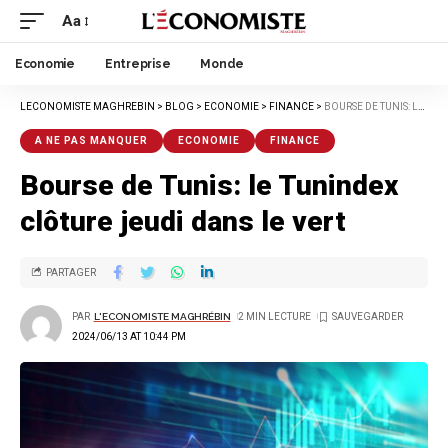
Aa
Economie
Entreprise
Monde
LECONOMISTE MAGHREBIN
>
BLOG
>
ECONOMIE
>
FINANCE
>
BOURSE DE TUNIS: LE TUNINDEX CLÔTURE JEUDI DANS LE VERT
A NE PAS MANQUER
ECONOMIE
FINANCE
Bourse de Tunis: le Tunindex
clôture jeudi dans le vert
PARTAGER
PAR
L'ECONOMISTE MAGHRÉBIN
2 MIN LECTURE
2024/06/13 AT 10:44 PM