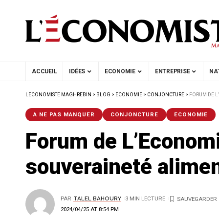
ACCUEIL
IDÉES
ECONOMIE
ENTREPRISE
NA
LECONOMISTE MAGHREBIN
>
BLOG
>
ECONOMIE
>
CONJONCTURE
>
FORUM DE L
A NE PAS MANQUER
CONJONCTURE
ECONOMIE
Forum de L’Economis
souveraineté alimen
PAR
TALEL BAHOURY
3 MIN LECTURE
2024/04/25 AT 8:54 PM