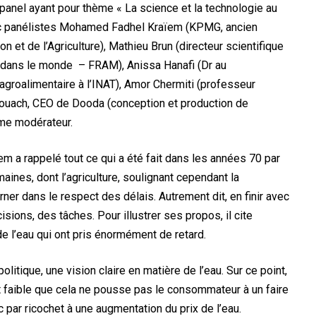
e panel ayant pour thème « La science et la technologie au
vec panélistes Mohamed Fadhel Kraïem (KPMG, ancien
 et de l’Agriculture), Mathieu Brun (directeur scientifique
ité dans le monde – FRAM), Anissa Hanafi (Dr au
groalimentaire à l’INAT), Amor Chermiti (professeur
Kaouach, CEO de Dooda (conception et production de
mme modérateur.
 a rappelé tout ce qui a été fait dans les années 70 par
nes, dont l’agriculture, soulignant cependant la
ner dans le respect des délais. Autrement dit, en finir avec
cisions, des tâches. Pour illustrer ses propos, il cite
e l’eau qui ont pris énormément de retard.
politique, une vision claire en matière de l’eau. Sur ce point,
ent faible que cela ne pousse pas le consommateur à un faire
nc par ricochet à une augmentation du prix de l’eau.