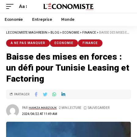
Aa
Economie
Entreprise
Monde
LECONOMISTE MAGHREBIN
>
BLOG
>
ECONOMIE
>
FINANCE
>
BAISSE DES MISES EN FORCES : UN DÉFI POUR TUNISIE LEASING ET FACTORING
A NE PAS MANQUER
ECONOMIE
FINANCE
Baisse des mises en forces :
un défi pour Tunisie Leasing et
Factoring
PARTAGER
PAR
HAMZA MARZOUK
2 MIN LECTURE
2024/04/22 AT 11:49 AM