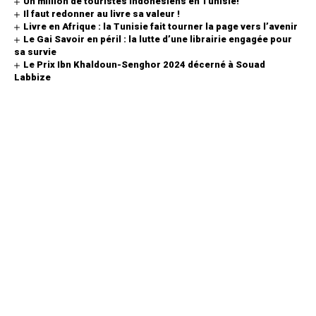
Un million de touristes indonésiens en Tunisie!
Il faut redonner au livre sa valeur !
Livre en Afrique : la Tunisie fait tourner la page vers l’avenir
Le Gai Savoir en péril : la lutte d’une librairie engagée pour
sa survie
Le Prix Ibn Khaldoun-Senghor 2024 décerné à Souad
Labbize