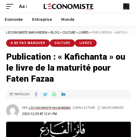
Aa
Economie
Entreprise
Monde
LECONOMISTE MAGHREBIN
>
BLOG
>
CULTURE
>
LIVRES
>
PUBLICATION : « KAFICHANTA » OU LE LIVRE DE LA MATURITÉ POUR FATEN FAZAA
A NE PAS MANQUER
CULTURE
LIVRES
Publication : « Kafichanta » ou
le livre de la maturité pour
Faten Fazaa
PARTAGER
PAR
L'ECONOMISTE MAGHRÉBIN
2 MIN LECTURE
2023/12/29 AT 12:41 PM