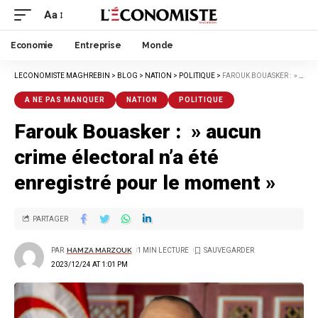
Aa
Economie
Entreprise
Monde
LECONOMISTE MAGHREBIN
>
BLOG
>
NATION
>
POLITIQUE
>
FAROUK BOUASKER : » AUCUN CRIME ÉLECTORAL N’A ÉTÉ ENREGISTRÉ POUR LE MOMENT »
A NE PAS MANQUER
NATION
POLITIQUE
Farouk Bouasker : » aucun
crime électoral n’a été
enregistré pour le moment »
PARTAGER
PAR
HAMZA MARZOUK
1 MIN LECTURE
2023/12/24 AT 1:01 PM