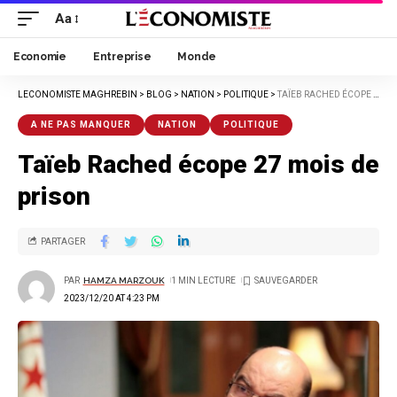
Aa
Economie
Entreprise
Monde
LECONOMISTE MAGHREBIN
>
BLOG
>
NATION
>
POLITIQUE
>
TAÏEB RACHED ÉCOPE 27 MOIS DE PRISON
A NE PAS MANQUER
NATION
POLITIQUE
Taïeb Rached écope 27 mois de
prison
PARTAGER
PAR
HAMZA MARZOUK
1 MIN LECTURE
2023/12/20 AT 4:23 PM