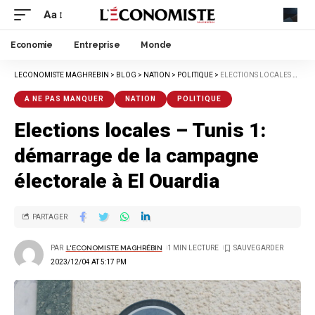
Aa
Economie
Entreprise
Monde
LECONOMISTE MAGHREBIN
>
BLOG
>
NATION
>
POLITIQUE
>
ELECTIONS LOCALES – TUNIS 1: DÉMARRAGE DE LA CAMPAGNE ÉLECTORALE À EL OUARDIA
A NE PAS MANQUER
NATION
POLITIQUE
Elections locales – Tunis 1:
démarrage de la campagne
électorale à El Ouardia
PARTAGER
PAR
L'ECONOMISTE MAGHRÉBIN
1 MIN LECTURE
2023/12/04 AT 5:17 PM