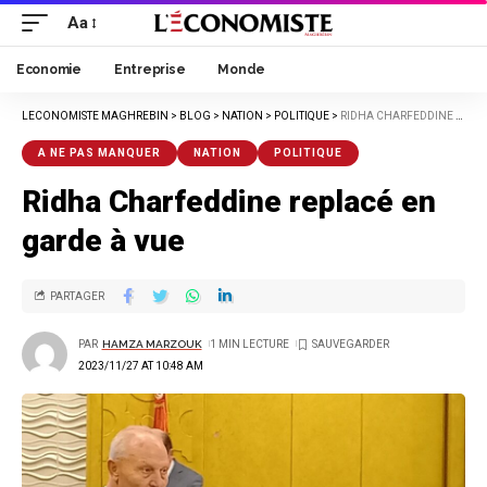
Aa
Economie
Entreprise
Monde
LECONOMISTE MAGHREBIN
>
BLOG
>
NATION
>
POLITIQUE
>
RIDHA CHARFEDDINE REPLACÉ EN GARDE À VUE
A NE PAS MANQUER
NATION
POLITIQUE
Ridha Charfeddine replacé en
garde à vue
PARTAGER
PAR
HAMZA MARZOUK
1 MIN LECTURE
2023/11/27 AT 10:48 AM