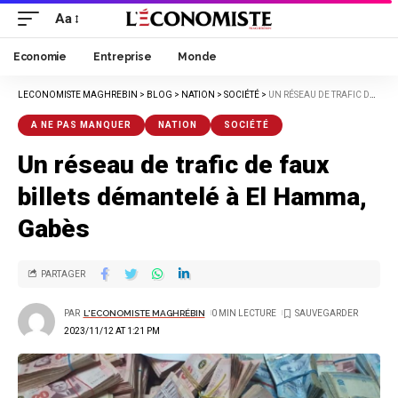
Aa
Economie
Entreprise
Monde
LECONOMISTE MAGHREBIN
>
BLOG
>
NATION
>
SOCIÉTÉ
>
UN RÉSEAU DE TRAFIC DE FAUX BILLETS DÉMANTELÉ À EL HAMMA, GABÈS
A NE PAS MANQUER
NATION
SOCIÉTÉ
Un réseau de trafic de faux
billets démantelé à El Hamma,
Gabès
PARTAGER
PAR
L'ECONOMISTE MAGHRÉBIN
0 MIN LECTURE
2023/11/12 AT 1:21 PM