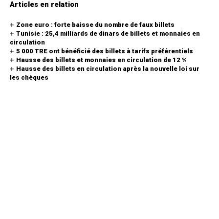
Articles en relation
Zone euro : forte baisse du nombre de faux billets
Tunisie : 25,4 milliards de dinars de billets et monnaies en
circulation
5 000 TRE ont bénéficié des billets à tarifs préférentiels
Hausse des billets et monnaies en circulation de 12 %
Hausse des billets en circulation après la nouvelle loi sur
les chèques