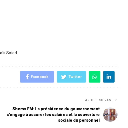
aïs Saïed
Facebook
Twitter
ARTICLE SUIVANT
Shems FM: La présidence du gouvernement
s’engage à assurer les salaires et la couverture
sociale du personnel