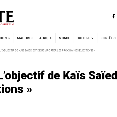
TION
MAGHREB
AFRIQUE
MONDE
CULTURE
BIEN-ÊTRE
L’OBJECTIF DE KAÏS SAÏED EST DE REMPORTER LES PROCHAINES ÉLECTIONS »
L’objectif de Kaïs Saïe
tions »