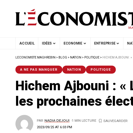
ACCUEIL
IDÉES
ECONOMIE
ENTREPRISE
NA
LECONOMISTE MAGHREBIN
>
BLOG
>
NATION
>
POLITIQUE
>
HICHEM AJBOUNI : « 
A NE PAS MANQUER
NATION
POLITIQUE
Hichem Ajbouni : « 
les prochaines élec
PAR
NADIA DEJOUI
1 MIN LECTURE
2023/09/25 AT 6:03 PM