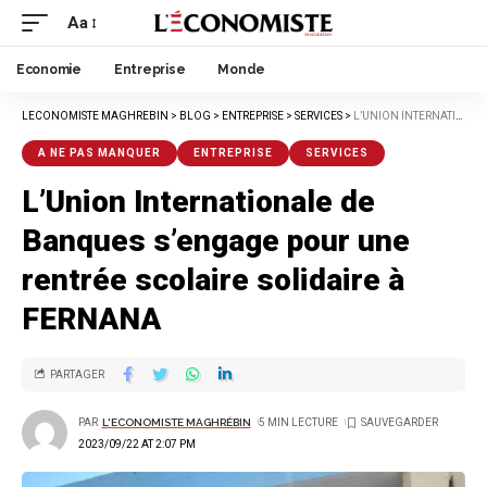
Aa
Economie
Entreprise
Monde
LECONOMISTE MAGHREBIN
>
BLOG
>
ENTREPRISE
>
SERVICES
>
L’UNION INTERNATIONALE DE BANQUES S’ENGAGE POUR UNE RENTRÉE SCOLAIRE SOLIDAIRE À FERNANA
A NE PAS MANQUER
ENTREPRISE
SERVICES
L’Union Internationale de
Banques s’engage pour une
rentrée scolaire solidaire à
FERNANA
PARTAGER
PAR
L'ECONOMISTE MAGHRÉBIN
5 MIN LECTURE
2023/09/22 AT 2:07 PM