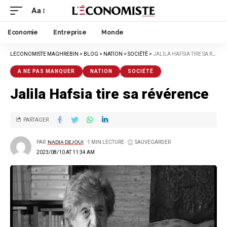
Aa
Economie
Entreprise
Monde
LECONOMISTE MAGHREBIN
>
BLOG
>
NATION
>
SOCIÉTÉ
>
JALILA HAFSIA TIRE SA RÉVÉRENCE
A NE PAS MANQUER
NATION
SOCIÉTÉ
Jalila Hafsia tire sa révérence
PARTAGER
PAR
NADIA DEJOUI
1 MIN LECTURE
2023/08/10 AT 11:34 AM