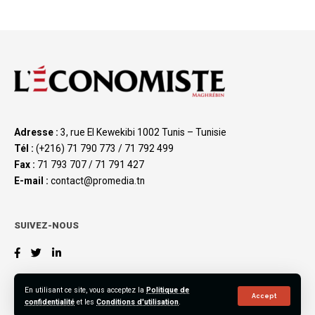
Adresse :
3, rue El Kewekibi 1002 Tunis – Tunisie
Tél :
(+216) 71 790 773 / 71 792 499
Fax :
71 793 707 / 71 791 427
E-mail :
contact@promedia.tn
SUIVEZ-NOUS
En utilisant ce site, vous acceptez la
Politique de
Accept
confidentialité
et les
Conditions d'utilisation
.
©2023 L’Économiste Maghrébin, All Rights Reserved